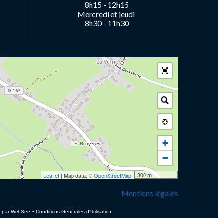
8h15 - 12h15
Mercredi et jeudi
8h30 - 11h30
+
−
300 m
Leaflet
| Map data: ©
OpenStreetMap
Mentions légales
-
sé par WebSee
Conditions Générales d'Utilisation