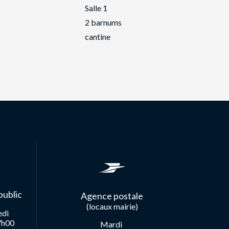
Salle 1
2 barnums
cantine
public
Agence postale
(locaux mairie)
edi
7h00
Mardi