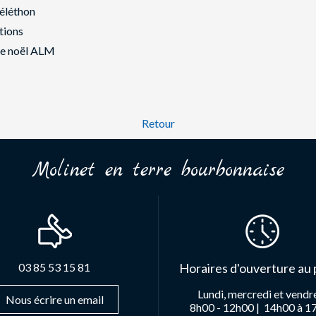
éléthon
tions
e noël ALM
Retour
Molinet en terre bourbonnaise
03 85 53 15 81
Horaires d'ouverture au 
Lundi, mercredi et vendr
Nous écrire un email
8h00 - 12h00 |
14h00 à 1