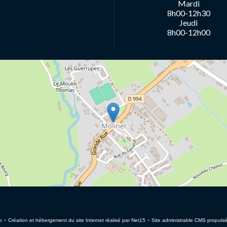
Mardi
8h00-12h30
Jeudi
8h00-12h00
-
-
o
Création et hébergement du site Internet réalisé par Net15
Site administrable CMS propul